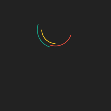
elit. Duis risus. Nullam sit amet magna in magna
gravida vehicula. Integer imperdiet lectus quis justo.
Etiam ligula pede, sagittis quis, interdum ultricies,
scelerisque eu. Etiam bibendum elit eget erat. Neque
porro quisquam est, qui dolorem ipsum quia dolor sit
amet, consectetur, adipisci velit, sed quia non
numquam…
Nam sed tellus id magna
elementum tincidunt
By
SKYLARK
Lorem ipsum dolor sit amet, consectetuer adipiscing
elit. Duis risus. Nullam sit amet magna in magna
gravida vehicula. Integer imperdiet lectus quis justo.
Etiam ligula pede, sagittis quis, interdum ultricies,
scelerisque eu. Etiam bibendum elit eget erat. Neque